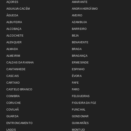
AÇORES
AMARANTE
AGUALVA-CACÉM
ANGRA HEROÍSMO
ÁGUEDA
AVEIRO
ALBUFEIRA
AZAMBUJA
ALCOBAÇA
BARREIRO
ALCOCHETE
BEJA
ALENQUER
BENAVENTE
ALMADA
BRAGA
ALMEIRIM
BRAGANÇA
CALDAS DA RAINHA
ERMESINDE
CANTANHEDE
ESPINHO
CASCAIS
ÉVORA
CARTAXO
FAFE
CASTELO BRANCO
FARO
COIMBRA
FELGUEIRAS
CORUCHE
FIGUEIRA DA FOZ
COVILHÃ
FUNCHAL
GUARDA
GONDOMAR
ENTRONCAMENTO
GUIMARÃES
LAGOS
MONTIJO