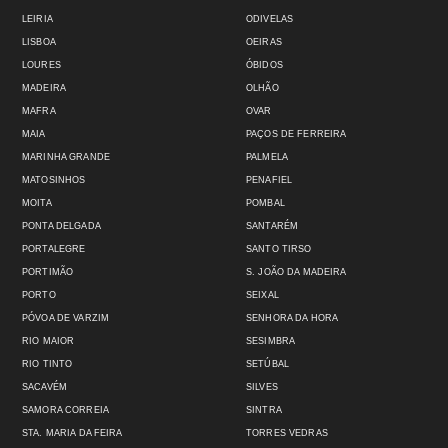
LEIRIA
ODIVELAS
LISBOA
OEIRAS
LOURES
ÓBIDOS
MADEIRA
OLHÃO
MAFRA
OVAR
MAIA
PAÇOS DE FERREIRA
MARINHA GRANDE
PALMELA
MATOSINHOS
PENAFIEL
MOITA
POMBAL
PONTA DELGADA
SANTARÉM
PORTALEGRE
SANTO TIRSO
PORTIMÃO
S. JOÃO DA MADEIRA
PORTO
SEIXAL
PÓVOA DE VARZIM
SENHORA DA HORA
RIO MAIOR
SESIMBRA
RIO TINTO
SETÚBAL
SACAVÉM
SILVES
SAMORA CORREIA
SINTRA
STA. MARIA DA FEIRA
TORRES VEDRAS